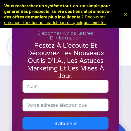
Vous recherchez un système tout-en-un simple pour
générer des prospects, suivre des liens et promouvoir
×
des offres de manière plus intelligente ?
Découvrez
comment fonctionne LeadsLeap en quelques minutes
S'abonner À Nos Lettres
D'information
Restez À L'écoute Et
Découvrez Les Nouveaux
Outils D'I.A., Les Astuces
Marketing Et Les Mises À
Jour.
Dernières nouvelles
,
Commentaires
,
Création de
vidéos
Fini les galères avec les vidéos
: mon expérience concrète
avec QuickVSL
S'abonner