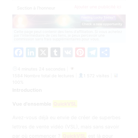
Ajouter une publicité ici
Section à l'honneur
Cette page peut contenir des liens d'affiliation. Si vous achetez
par l'intermédiaire de ces liens, je peux percevoir une
commission sans frais supplémentaires pour vous.
Facebook
LinkedIn
X
Tumblr
VK
Pinterest
Telegra
Parta
4 minutes 24 secondes
|
1584 Nombre total de lectures
|
1 572 visites
|
100%
Introduction
Vue d'ensemble
QuickVSL
Avez-vous déjà eu envie de créer de superbes
lettres de vente vidéo (VSL), mais sans savoir
par où commencer ?
QuickVSL
est là pour