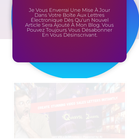
Je Vous Enverrai Une Mise À Jour
Dans Votre Boîte Aux Lettres
Électronique Dès Qu'un Nouvel
Article Sera Ajouté À Mon Blog. Vous
Pouvez Toujours Vous Désabonner
En Vous Désinscrivant.