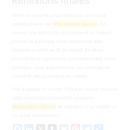
Réflexions finales
Même si vous ne rencontrez pas un succès
immédiat avec les
MyLeadGen Secret
, En
suivant une approche structurée et en faisant
preuve de patience, vous obtiendrez des
résultats positifs au fil du temps. En étant
proactif et en optimisant continuellement votre
stratégie, vous augmenterez vos chances de
convertir des prospects en clients.
Prêt à passer à l'action ? Pour en savoir plus sur
cette incroyable possibilité, consultez
MyLeadGen Secret
en cliquant
ici
ou visiter
ce
lien
pour commencer !
Facebook
LinkedIn
X
Tumblr
VK
Pinterest
Telegra
Parta