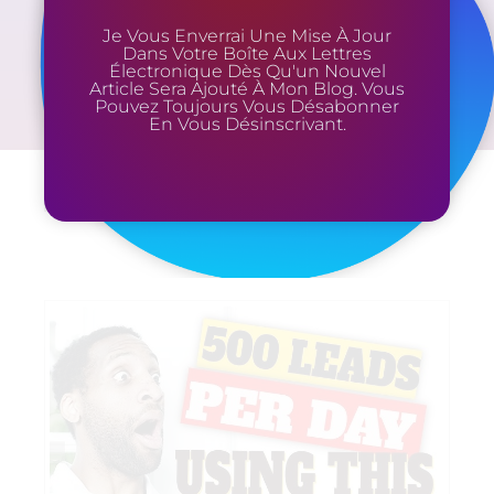
Je Vous Enverrai Une Mise À Jour
Dans Votre Boîte Aux Lettres
Électronique Dès Qu'un Nouvel
Article Sera Ajouté À Mon Blog. Vous
Pouvez Toujours Vous Désabonner
En Vous Désinscrivant.