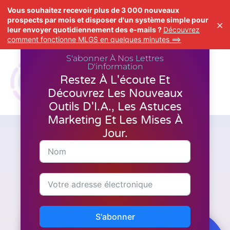
Vous souhaitez recevoir plus de 3 000 nouveaux
prospects par mois et disposer d'un système simple pour
×
leur envoyer quotidiennement des e-mails ?
Découvrez
comment fonctionne MLGS en quelques minutes ==>
S'abonner À Nos Lettres
D'information
Restez À L'écoute Et
Découvrez Les Nouveaux
Outils D'I.A., Les Astuces
Marketing Et Les Mises À
Jour.
Marketing
En combien de temps pouvez-
vous espérer obtenir des
résultats avec MyLeadGen
Secret ?
S'abonner