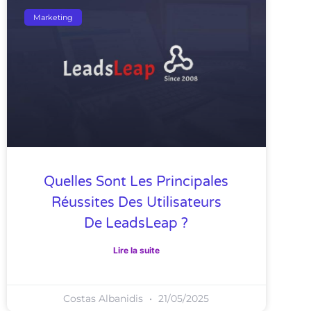
Marketing
Quelles Sont Les Principales
Réussites Des Utilisateurs
De LeadsLeap ?
Lire la suite
Costas Albanidis
21/05/2025