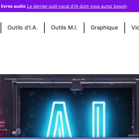
 livres audio
Le dernier outil vocal d'IA dont vous aurez besoin
Outils d'I.A.
Outils M.I.
Graphique
Vi