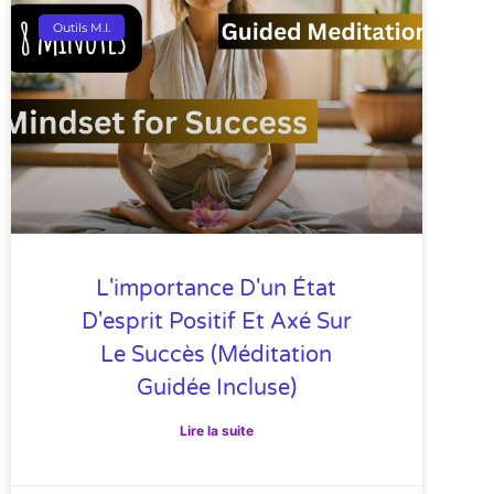
Outils M.I.
L'importance D'un État
D'esprit Positif Et Axé Sur
Le Succès (méditation
Guidée Incluse)
Lire la suite