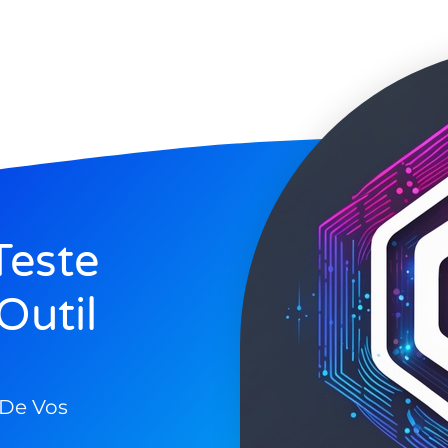
Teste
Outil
 De Vos