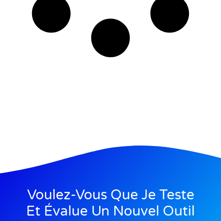
Voulez-Vous Que Je Teste
Et Évalue Un Nouvel Outil