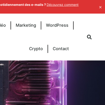
uotidiennement des e-mails ?
Découvrez comment
×
déo
Marketing
WordPress
Crypto
Contact