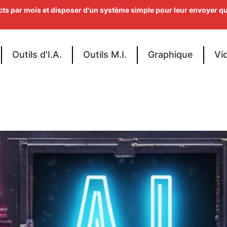
ts par mois et disposer d'un système simple pour leur envoyer q
Outils d'I.A.
Outils M.I.
Graphique
Vi