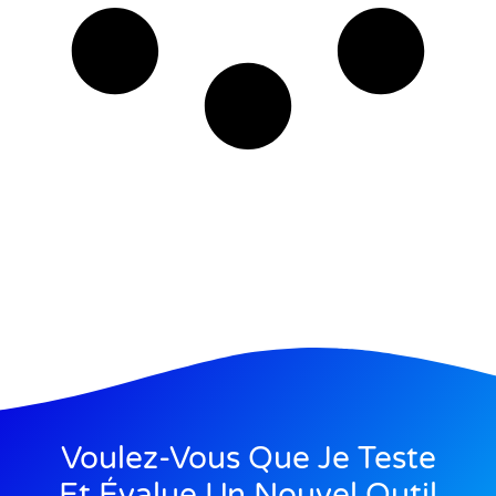
Voulez-Vous Que Je Teste
Et Évalue Un Nouvel Outil