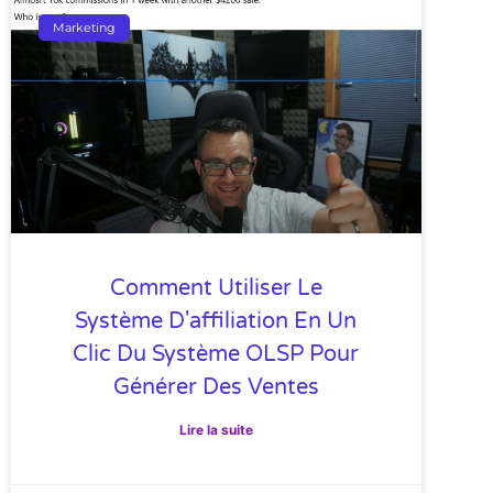
Marketing
Comment Utiliser Le
Système D'affiliation En Un
Clic Du Système OLSP Pour
Générer Des Ventes
Lire la suite