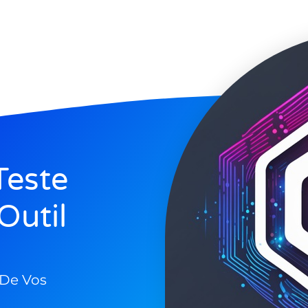
Teste
Outil
 De Vos