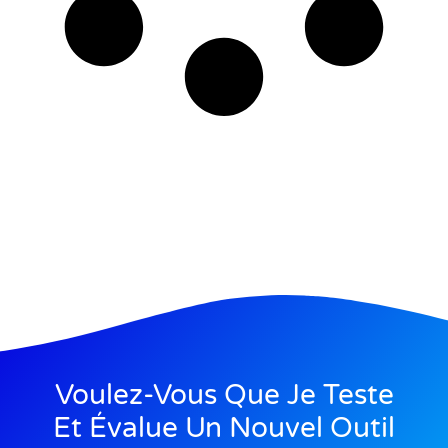
Voulez-Vous Que Je Teste
Et Évalue Un Nouvel Outil