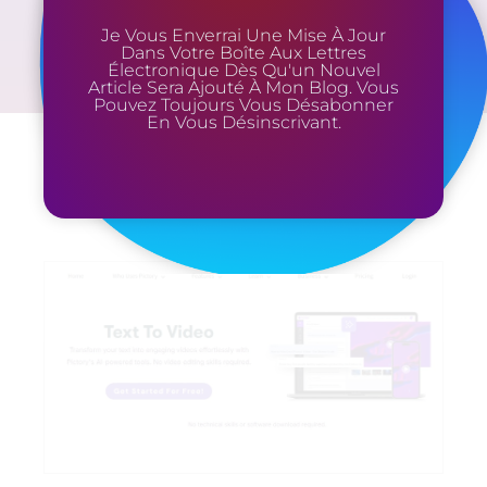
Je Vous Enverrai Une Mise À Jour
Dans Votre Boîte Aux Lettres
Électronique Dès Qu'un Nouvel
Article Sera Ajouté À Mon Blog. Vous
Pouvez Toujours Vous Désabonner
En Vous Désinscrivant.