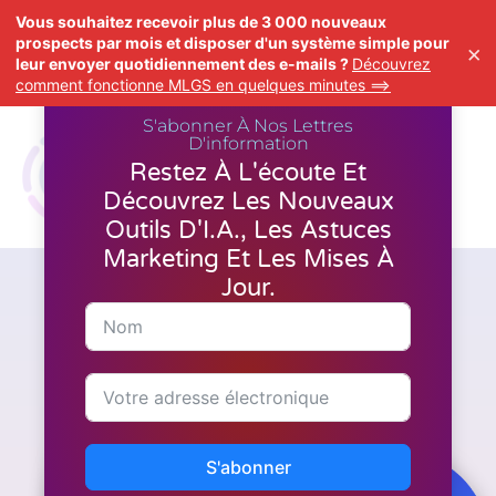
Vous souhaitez recevoir plus de 3 000 nouveaux
prospects par mois et disposer d'un système simple pour
×
leur envoyer quotidiennement des e-mails ?
Découvrez
comment fonctionne MLGS en quelques minutes ==>
S'abonner À Nos Lettres
D'information
Restez À L'écoute Et
Découvrez Les Nouveaux
Outils D'I.A., Les Astuces
Marketing Et Les Mises À
Jour.
Création de vidéos
Comment utiliser l'I.A. Pictory
pour transformer des
contenus existants en vidéos ?
S'abonner