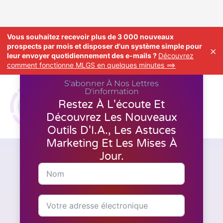
Vous souhaitez recevoir plus de 3 000 nouveaux
prospects par mois et disposer d'un système simple pour
×
leur envoyer quotidiennement des e-mails ?
Découvrez
comment fonctionne MLGS en quelques minutes ==>
S'abonner À Nos Lettres
D'information
Restez À L'écoute Et
Découvrez Les Nouveaux
Outils D'I.A., Les Astuces
Marketing Et Les Mises À
Jour.
Marketing
Comment créer une entreprise
prospère en utilisant
MyLeadGen Secret ?
S'abonner