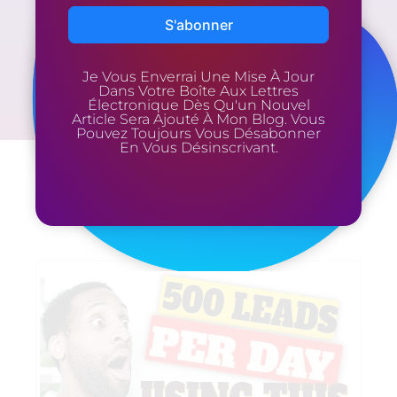
Je Vous Enverrai Une Mise À Jour
Dans Votre Boîte Aux Lettres
Électronique Dès Qu'un Nouvel
Article Sera Ajouté À Mon Blog. Vous
Pouvez Toujours Vous Désabonner
En Vous Désinscrivant.