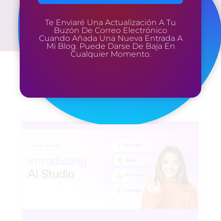
Te Enviaré Una Actualización A Tu
Buzón De Correo Electrónico
Cuando Añada Una Nueva Entrada A
Mi Blog. Puede Darse De Baja En
Cualquier Momento.