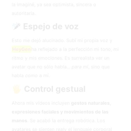
la imaginé, ya sea optimista, sincera o
autoritaria.
Espejo de voz
Esto me dejó alucinado. Subí mi propia voz y
HeyGen
ha reflejado a la perfección mi tono, mi
ritmo y mis emociones. Es surrealista ver un
avatar que no sólo habla...
para
mí, sino que
habla
como
a mí.
🖐
Control gestual
Ahora mis vídeos incluyen
gestos naturales,
expresiones faciales y movimientos de las
manos
. Se acabó la entrega robótica. Los
avatares se sienten
real
y el lenguaje corporal