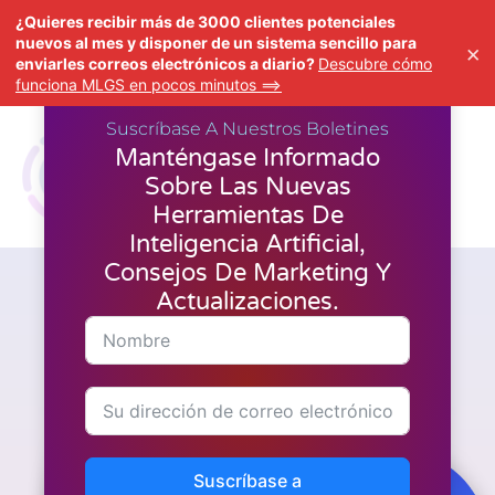
¿Quieres recibir más de 3000 clientes potenciales
nuevos al mes y disponer de un sistema sencillo para
×
enviarles correos electrónicos a diario?
Descubre cómo
funciona MLGS en pocos minutos ==>
Suscríbase A Nuestros Boletines
Manténgase Informado
Sobre Las Nuevas
Herramientas De
Inteligencia Artificial,
Consejos De Marketing Y
Actualizaciones.
Herramientas de I.A.
,
Creación de vídeos
Por qué me entusiasma el
nuevo AI Studio de HeyGen:
La narración perfeccionada
Suscríbase a