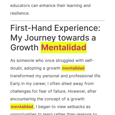
⁢educators can‍ enhance their learning and
resilience.
First-Hand Experience:
My Journey ‌towards a
Growth
Mentalidad
As someone who once struggled with⁣ self-
doubt,⁣ adopting ‍a growth
mentalidad
​
transformed ‌my personal and professional life.
Early in ‍my career, I often shied ⁣away from
challenges for ⁤fear of failure.‍ However,⁤ after
encountering the concept ⁤of a growth
mentalidad
, I began⁣ to view setbacks as
opportunities to learn rather than reasons to