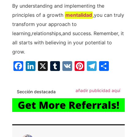
By understanding and implementing the
principles ​of a growth
mentalidad
,you can truly
⁣transform ⁢your approach to
learning,relationships,and success.⁤ Remember, it
all starts with believing ​in your‌ potential to
grow.
Facebook
LinkedIn
X
Tumblr
VK
Pinterest
Telegra
Compa
añadir publicidad aquí
Sección destacada