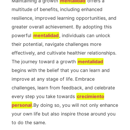
Maintaining a growth
mentalidad
offers a
multitude of benefits, ‌including enhanced ​
resilience, improved ‌learning opportunities, and
greater overall ⁢achievement.‌ By ⁣adopting this
powerful
mentalidad
, individuals can unlock
their potential, navigate challenges more
‌effectively, and ⁣cultivate healthier relationships.
⁤The journey toward a ⁤growth
mentalidad
begins​ with the⁢ belief⁤ that ​you can learn‌ and‌
improve at any stage ⁢of life.​ Embrace
challenges, learn from feedback, and celebrate
every step you take towards
crecimiento
personal
.By doing so, you will ⁣not ​only enhance
your own life but ⁤also‍ inspire those ⁤around you
to ⁤do the same.