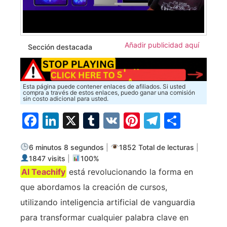
Añadir publicidad aquí
Sección destacada
Esta página puede contener enlaces de afiliados. Si usted
compra a través de estos enlaces, puedo ganar una comisión
sin costo adicional para usted.
Facebook
LinkedIn
X
Tumblr
VK
Pinterest
Telegra
Compa
6 minutos 8 segundos
|
1852 Total de lecturas
|
1847 visits
|
100%
AI Teachify
está revolucionando la forma en
que abordamos la creación de cursos,
utilizando inteligencia artificial de vanguardia
para transformar cualquier palabra clave en