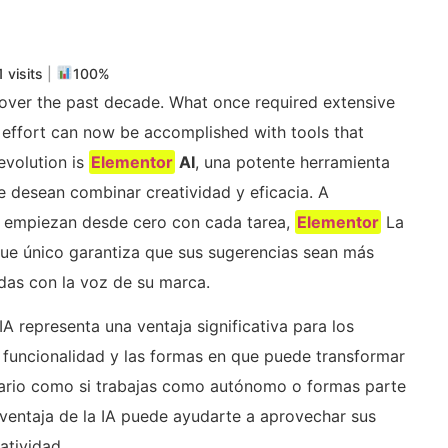
m
rtir
 visits
|
100%
ver the past decade. What once required extensive
 effort can now be accomplished with tools that
 evolution is
Elementor
AI
, una potente herramienta
 desean combinar creatividad y eficacia. A
ue empiezan desde cero con cada tarea,
Elementor
La
ue único garantiza que sus sugerencias sean más
das con la voz de su marca.
IA representa una ventaja significativa para los
 funcionalidad y las formas en que puede transformar
litario como si trabajas como autónomo o formas parte
ventaja de la IA puede ayudarte a aprovechar sus
atividad.