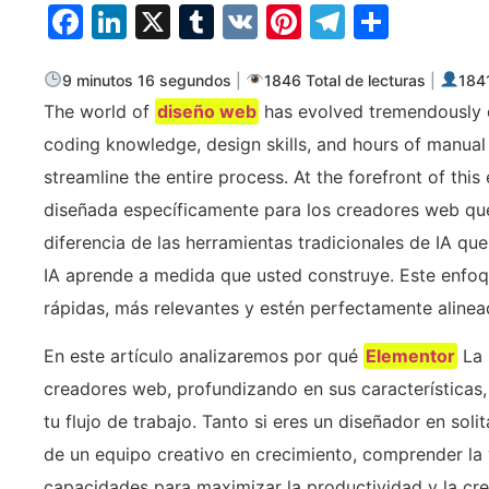
Facebook
LinkedIn
X
Tumblr
VK
Pinterest
Telegra
Compa
9 minutos 16 segundos
|
1846 Total de lecturas
|
1841
The world of
diseño web
has evolved tremendously o
coding knowledge, design skills, and hours of manual
streamline the entire process. At the forefront of this
diseñada específicamente para los creadores web que
diferencia de las herramientas tradicionales de IA q
IA aprende a medida que usted construye. Este enfoq
rápidas, más relevantes y estén perfectamente alinea
En este artículo analizaremos por qué
Elementor
La 
creadores web, profundizando en sus características,
tu flujo de trabajo. Tanto si eres un diseñador en so
de un equipo creativo en crecimiento, comprender la 
capacidades para maximizar la productividad y la cre