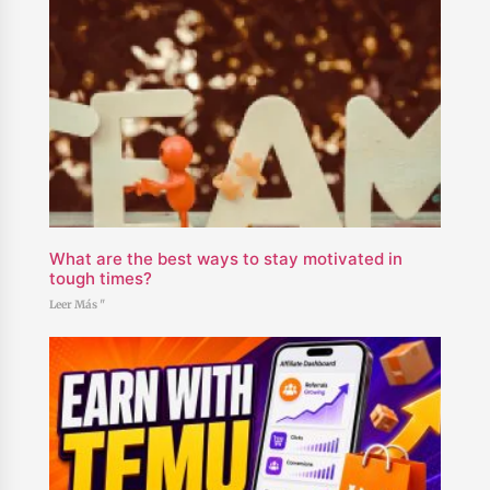
What are the best ways to stay motivated in
tough times?
Leer Más "