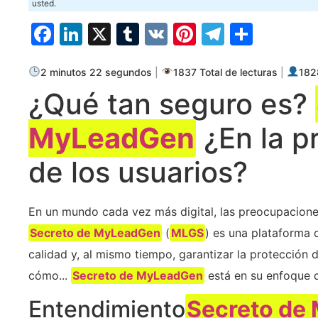
usted.
Facebook
LinkedIn
X
Tumblr
VK
Pinterest
Telegra
Compa
2 minutos 22 segundos
|
1837 Total de lecturas
|
1828
¿Qué tan seguro es?
MyLeadGen
¿En la p
de los usuarios?
En un mundo cada vez más digital, las preocupaciones
Secreto de MyLeadGen
(
MLGS
) es una plataforma
calidad y, al mismo tiempo, garantizar la protección d
cómo...
Secreto de MyLeadGen
está en su enfoque d
Entendimiento
Secreto de