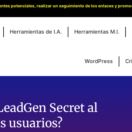
entes potenciales, realizar un seguimiento de los enlaces y promo
Herramientas de I.A.
Herramientas M.I.
WordPress
Cr
LeadGen Secret al
os usuarios?