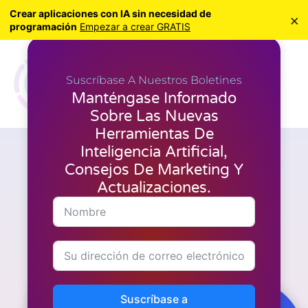
Crear aplicaciones con IA sin necesidad de
×
programación
Empezar a crear GRATIS
Suscríbase A Nuestros Boletines
Manténgase Informado
Sobre Las Nuevas
Herramientas De
Inteligencia Artificial,
Marketing
Consejos De Marketing Y
¿Qué métricas debe controlar
Actualizaciones.
al utilizar MyLeadGen Secret?
Suscríbase a