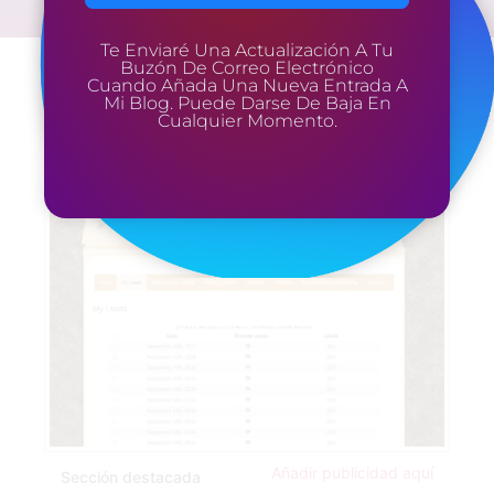
Te Enviaré Una Actualización A Tu
Buzón De Correo Electrónico
Cuando Añada Una Nueva Entrada A
Mi Blog. Puede Darse De Baja En
Cualquier Momento.
Añadir publicidad aquí
Sección destacada