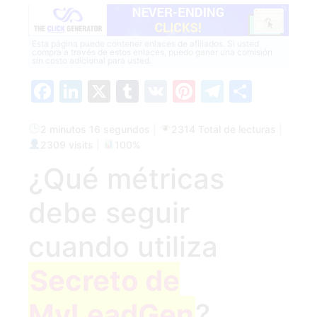
Esta página puede contener enlaces de afiliados. Si usted
compra a través de estos enlaces, puedo ganar una comisión
sin costo adicional para usted.
Facebook
LinkedIn
X
Tumblr
VK
Pinterest
Telegra
Compa
2 minutos 16 segundos
|
2314 Total de lecturas
|
2309 visits
|
100%
¿Qué métricas
debe seguir
cuando utiliza
Secreto de
MyLeadGen
?