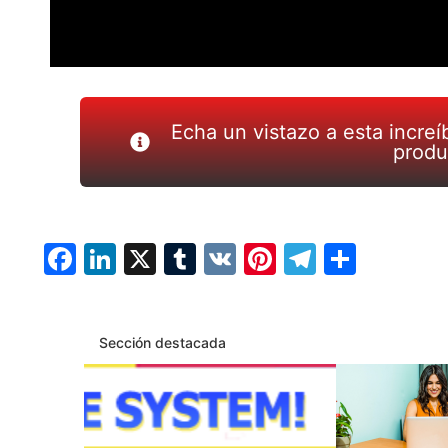
Echa un vistazo a esta incre
produ
Facebook
LinkedIn
X
Tumblr
VK
Pinterest
Telegra
Compa
Sección destacada