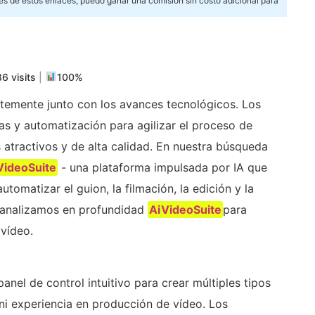
és de estos enlaces, puedo ganar una comisión sin costo adicional para
m
rtir
6 visits
|
100%
ntemente junto con los avances tecnológicos. Los
s y automatización para agilizar el proceso de
 atractivos y de alta calidad. En nuestra búsqueda
VideoSuite
- una plataforma impulsada por IA que
omatizar el guion, la filmación, la edición y la
, analizamos en profundidad
AiVideoSuite
para
vídeo.
anel de control intuitivo para crear múltiples tipos
ni experiencia en producción de vídeo. Los