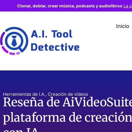
Clonar, doblar, crear música, podcasts y audiolibros
La ú
Inicio
Herramientas de I.A.
,
Creación de vídeos
Reseña de AiVideoSuite
plataforma de creación 