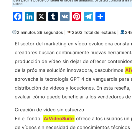
Esta página puede contener enlaces de afiliados. Si usted compra a trav
usted.
Facebook
LinkedIn
X
Tumblr
VK
Pinterest
Telegra
Compa
2 minutos 39 segundos
|
2503 Total de lecturas
|
248
El sector del marketing en vídeo evoluciona consta
creadores buscan continuamente nuevas herramienta
producción de vídeo sin dejar de ofrecer contenidos
de la próxima solución innovadora, descubrimos
Ai
aprovecha la tecnología GPT-4 de vanguardia para aut
distribución de vídeos y locuciones. En esta reseña
evaluar cómo puede beneficiar a los vendedores de 
Creación de vídeo sin esfuerzo
En el fondo,
AiVideoSuite
ofrece a los usuarios un p
de vídeos sin necesidad de conocimientos técnicos 