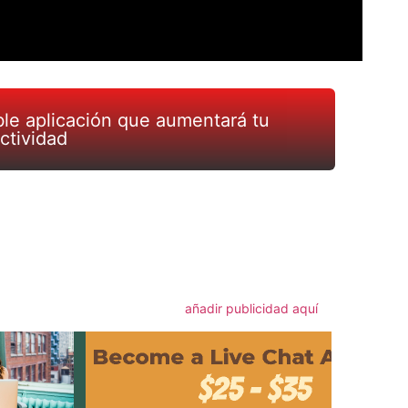
íble aplicación que aumentará tu
ctividad
m
rtir
añadir publicidad aquí