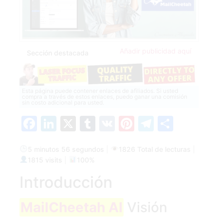
Añadir publicidad aquí
Sección destacada
Esta página puede contener enlaces de afiliados. Si usted
compra a través de estos enlaces, puedo ganar una comisión
sin costo adicional para usted.
Facebook
LinkedIn
X
Tumblr
VK
Pinterest
Telegra
Compa
5 minutos 56 segundos
|
1826 Total de lecturas
|
1815 visits
|
100%
Introducción
MailCheetah AI
Visión