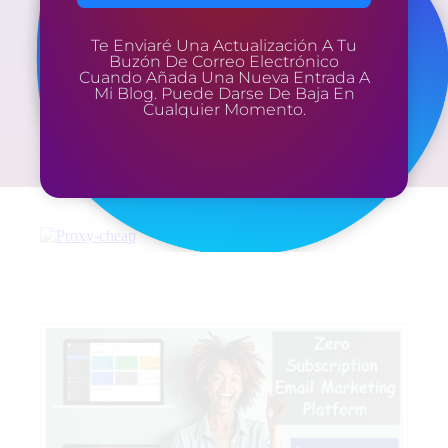
Te Enviaré Una Actualización A Tu
Buzón De Correo Electrónico
Cuando Añada Una Nueva Entrada A
Mi Blog. Puede Darse De Baja En
Cualquier Momento.