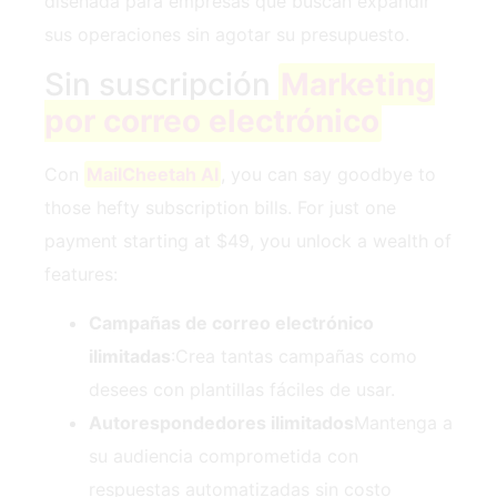
diseñada para empresas que buscan expandir
sus operaciones sin agotar su presupuesto.
Sin suscripción
Marketing
por correo electrónico
Con
MailCheetah AI
, you can say goodbye to
those hefty subscription bills. For just one
payment starting at $49, you unlock a wealth of
features:
Campañas de correo electrónico
ilimitadas
:Crea tantas campañas como
desees con plantillas fáciles de usar.
Autorespondedores ilimitados
Mantenga a
su audiencia comprometida con
respuestas automatizadas sin costo