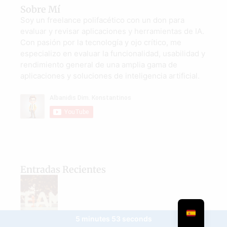
Sobre Mí
Soy un freelance polifacético con un don para
evaluar y revisar aplicaciones y herramientas de IA.
Con pasión por la tecnología y ojo crítico, me
especializo en evaluar la funcionalidad, usabilidad y
rendimiento general de una amplia gama de
aplicaciones y soluciones de inteligencia artificial.
Entradas Recientes
5 minutes 53 seconds
What are the best ways to stay motivated in