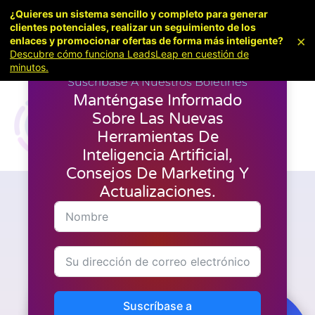
¿Quieres un sistema sencillo y completo para generar
clientes potenciales, realizar un seguimiento de los
×
enlaces y promocionar ofertas de forma más inteligente?
Descubre cómo funciona LeadsLeap en cuestión de
minutos.
Suscríbase A Nuestros Boletines
Manténgase Informado
Sobre Las Nuevas
Herramientas De
Inteligencia Artificial,
Consejos De Marketing Y
Actualizaciones.
Artículos
,
Últimas noticias
,
Marketing
,
Reseñas
MailCheetah AI: Un viaje sin
filtros a través de la
plataforma de marketing por
correo electrónico sin
suscripción
Suscríbase a