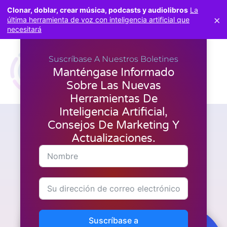
Clonar, doblar, crear música, podcasts y audiolibros
La
×
última herramienta de voz con inteligencia artificial que
necesitará
Suscríbase A Nuestros Boletines
Manténgase Informado
Sobre Las Nuevas
Herramientas De
Inteligencia Artificial,
Consejos De Marketing Y
Marketing
¿Cómo garantiza LeadsLeap la
Actualizaciones.
seguridad de mis datos?
Suscríbase a