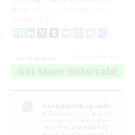
Además, puede obtener más información del
informe
“Compartir con los miembros: una
inscripción al día”
.
Facebook
LinkedIn
X
Tumblr
VK
Pinterest
Telegra
Compa
añadir publicidad aquí
Sección destacada
Konstantinos Almpanidis
Konstantinos es especialista en
marketing digital, desarrollador
web, proveedor de alojamiento
web y crítico de herramientas de