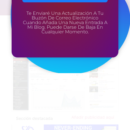
Te Enviaré Una Actualización A Tu
Buzón De Correo Electrónico
Cuando Añada Una Nueva Entrada A
Mi Blog. Puede Darse De Baja En
Cualquier Momento.
Añadir publicidad aquí
Sección destacada