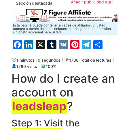
Añadir publicidad aquí
Sección destacada
Esta página puede contener enlaces de afiliados. Si usted
compra a través de estos enlaces, puedo ganar una comisión
sin costo adicional para usted.
Facebook
LinkedIn
X
Tumblr
VK
Pinterest
Telegra
Compa
1 minutos 10 segundos
|
1788 Total de lecturas
|
1780 visits
|
100%
How do I create an
⁣account ‍on
leadsleap
?
Step 1: ⁣Visit the⁢