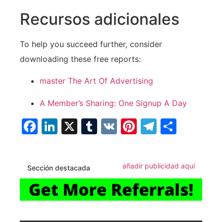
Recursos adicionales
To help you succeed further, consider
downloading these free reports:
master The Art Of Advertising
A⁤ Member’s Sharing: One Signup A Day
Facebook
LinkedIn
X
Tumblr
VK
Pinterest
Telegra
Compa
añadir publicidad aquí
Sección destacada