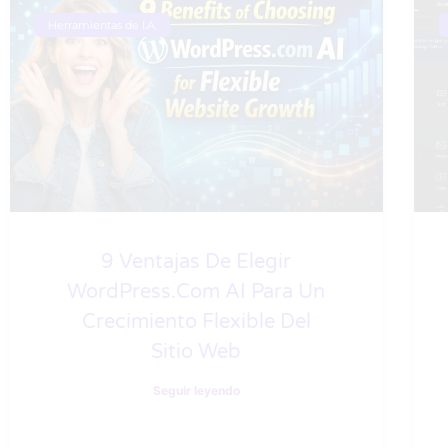
Herramientas de I.A.
9 Ventajas De Elegir
WordPress.com AI Para Un
Crecimiento Flexible Del
Sitio Web
Seguir leyendo