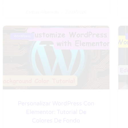
Costas Albanidis
21/03/2026
WordPress
Personalizar WordPress Con
Elementor: Tutorial De
Colores De Fondo