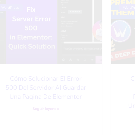
WordPress
WordPr
Cómo Solucionar El Error
C
500 Del Servidor Al Guardar
Una Página De Elementor
Un
Seguir leyendo