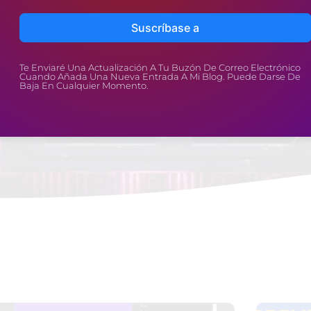
WordPress
Suscríbase a
Te Enviaré Una Actualización A Tu Buzón De Correo Electrónico
Cuando Añada Una Nueva Entrada A Mi Blog. Puede Darse De
Baja En Cualquier Momento.