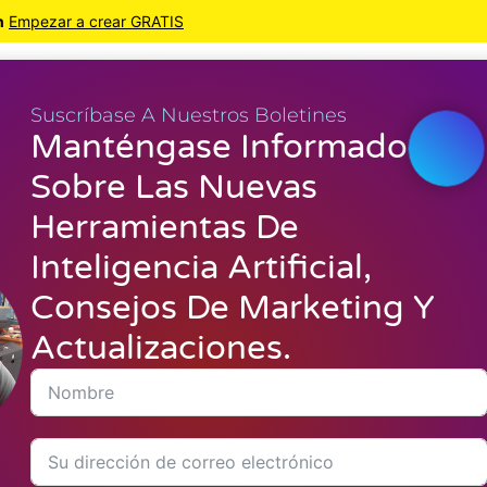
n
Empezar a crear GRATIS
Herramientas de I.A.
Herramientas M.I.
Suscríbase A Nuestros Boletines
Manténgase Informado
Sobre Las Nuevas
WordPress
Cr
Herramientas De
Inteligencia Artificial,
Consejos De Marketing Y
Actualizaciones.