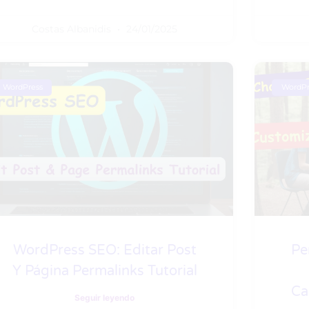
Costas Albanidis
24/01/2025
WordPress
WordPr
WordPress SEO: Editar Post
Pe
Y Página Permalinks Tutorial
Ca
Seguir leyendo