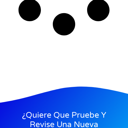
¿Quiere Que Pruebe Y
Revise Una Nueva