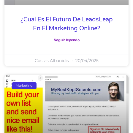
¿Cuál Es El Futuro De LeadsLeap
En El Marketing Online?
Seguir leyendo
Costas Albanidis
20/04/2025
Marketing