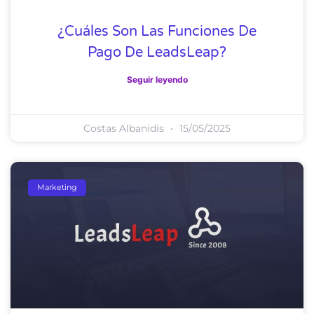
¿Cuáles Son Las Funciones De
Pago De LeadsLeap?
Seguir leyendo
Costas Albanidis
15/05/2025
Marketing