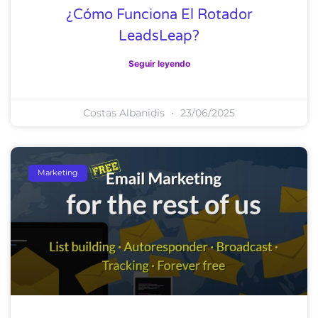
¿Cómo Funciona El Rotador
LeadsLeap?
Seguir leyendo
Costas Albanidis
23/06/2025
Marketing