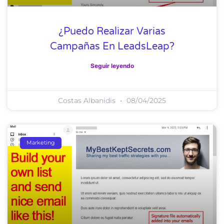
¿Puedo Realizar Varias
Campañas En LeadsLeap?
Seguir leyendo
Costas Albanidis
08/04/2025
Marketing