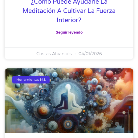
¿Cómo Puede Ayudarle La
Meditación A Cultivar La Fuerza
Interior?
Seguir leyendo
Costas Albanidis
04/01/2026
Herramientas M.I.