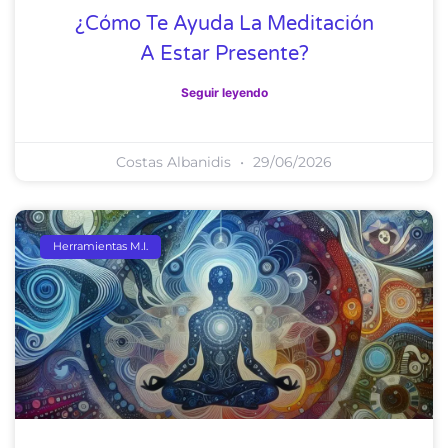
¿Cómo Te Ayuda La Meditación
A Estar Presente?
Seguir leyendo
Costas Albanidis
29/06/2026
Herramientas M.I.