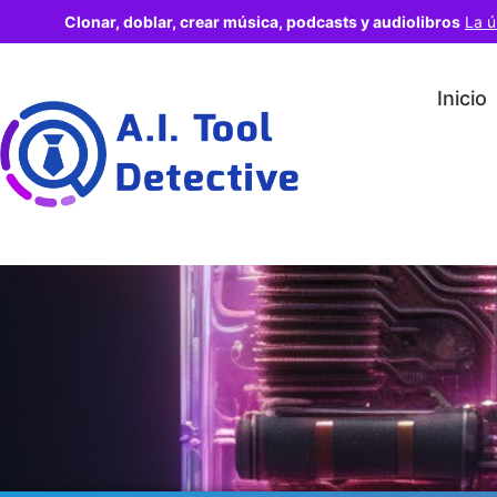
Clonar, doblar, crear música, podcasts y audiolibros
La ú
Inicio