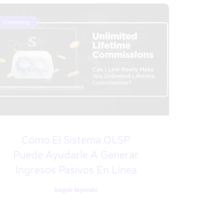
Marketing
Cómo El Sistema OLSP
Puede Ayudarle A Generar
Ingresos Pasivos En Línea
Seguir leyendo