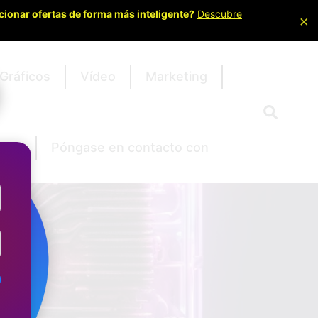
cionar ofertas de forma más inteligente?
Descubre
×
Gráficos
Vídeo
Marketing
ipto
Póngase en contacto con