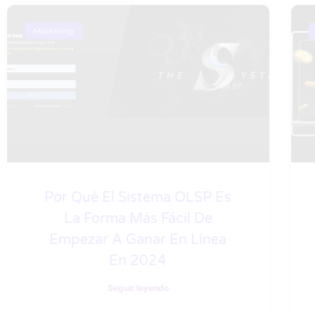
Marketing
Por Qué El Sistema OLSP Es
La Forma Más Fácil De
Empezar A Ganar En Línea
En 2024
Seguir leyendo