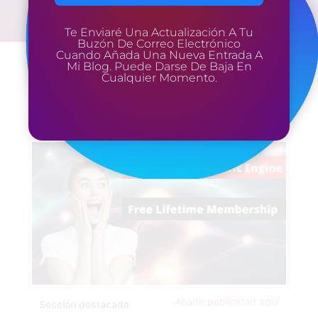
Te Enviaré Una Actualización A Tu
Buzón De Correo Electrónico
Cuando Añada Una Nueva Entrada A
Mi Blog. Puede Darse De Baja En
Cualquier Momento.
Añadir publicidad aquí
Sección destacada