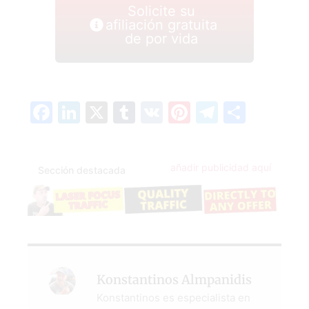
Solicite su
afiliación gratuita
de por vida
Facebook
LinkedIn
X
Tumblr
VK
Pinterest
Telegra
Compa
añadir publicidad aquí
Sección destacada
Konstantinos Almpanidis
Konstantinos es especialista en