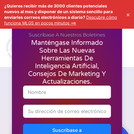
¿Quieres recibir más de 3000 clientes potenciales
nuevos al mes y disponer de un sistema sencillo para
×
enviarles correos electrónicos a diario?
Descubre cómo
funciona MLGS en pocos minutos ==>
Suscríbase A Nuestros Boletines
Manténgase Informado
Sobre Las Nuevas
Herramientas De
Inteligencia Artificial,
Consejos De Marketing Y
Actualizaciones.
Marketing
¿Cuáles son las principales
características del panel de
LeadsLeap?
Suscríbase a