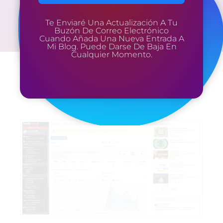
Te Enviaré Una Actualización A Tu
Buzón De Correo Electrónico
Cuando Añada Una Nueva Entrada A
Mi Blog. Puede Darse De Baja En
Cualquier Momento.