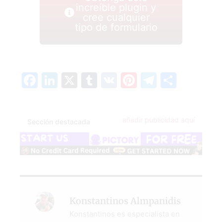
increíble plugin y
cree cualquier
tipo de formulario
Facebook
LinkedIn
X
Tumblr
VK
Pinterest
Telegra
Compa
añadir publicidad aquí
Sección destacada
Konstantinos Almpanidis
Konstantinos es especialista en