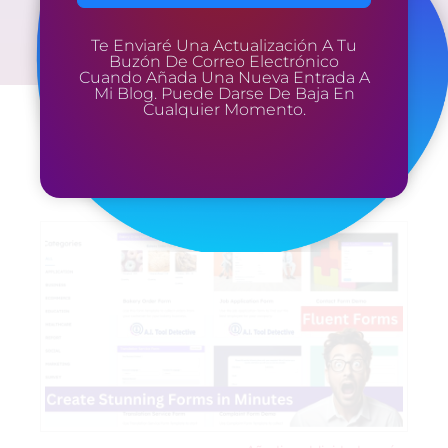
Te Enviaré Una Actualización A Tu
Buzón De Correo Electrónico
Cuando Añada Una Nueva Entrada A
Mi Blog. Puede Darse De Baja En
Cualquier Momento.