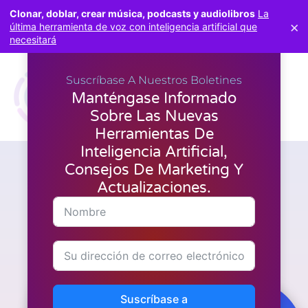
Clonar, doblar, crear música, podcasts y audiolibros
La
×
última herramienta de voz con inteligencia artificial que
necesitará
Suscríbase A Nuestros Boletines
Manténgase Informado
Sobre Las Nuevas
Herramientas De
Inteligencia Artificial,
Consejos De Marketing Y
WordPress
Cree impresionantes
Actualizaciones.
formularios en cuestión de
minutos con Fluent Forms
Suscríbase a