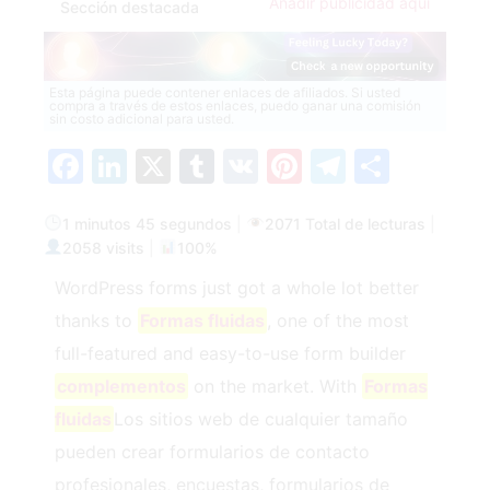
Añadir publicidad aquí
Sección destacada
Esta página puede contener enlaces de afiliados. Si usted
compra a través de estos enlaces, puedo ganar una comisión
sin costo adicional para usted.
Facebook
LinkedIn
X
Tumblr
VK
Pinterest
Telegra
Compa
1 minutos 45 segundos
|
2071 Total de lecturas
|
2058 visits
|
100%
WordPress forms just got a whole lot better
thanks to
Formas fluidas
, one of the most
full-featured and easy-to-use form builder
complementos
on the market. With
Formas
fluidas
Los sitios web de cualquier tamaño
pueden crear formularios de contacto
profesionales, encuestas, formularios de