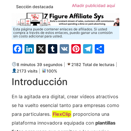
Añadir publicidad aquí
Sección destacada
Esta página puede contener enlaces de afiliados. Si usted
compra a través de estos enlaces, puedo ganar una comisión
sin costo adicional para usted.
Facebook
LinkedIn
X
Tumblr
VK
Pinterest
Telegra
Compa
8 minutos 39 segundos
|
2182 Total de lecturas
|
2173 visits
|
100%
Introducción
En la agitada era digital, crear vídeos atractivos
se ha vuelto esencial tanto para empresas como
para particulares.
FlexClip
proporciona una
plataforma innovadora equipada con
plantillas