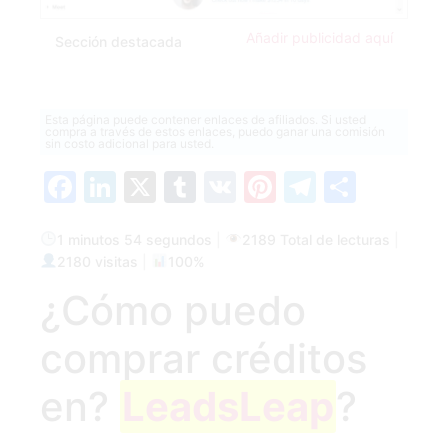
Añadir publicidad aquí
Sección destacada
Esta página puede contener enlaces de afiliados. Si usted
compra a través de estos enlaces, puedo ganar una comisión
sin costo adicional para usted.
Facebook
LinkedIn
X
Tumblr
VK
Pinterest
Telegra
Compa
1 minutos 54 segundos
|
2189 Total de lecturas
|
2180 visitas
|
100%
¿Cómo puedo
comprar créditos
en?
LeadsLeap
?