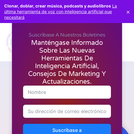
Clonar, doblar, crear música, podcasts y audiolibros
La
×
última herramienta de voz con inteligencia artificial que
necesitará
Suscríbase A Nuestros Boletines
Manténgase Informado
Sobre Las Nuevas
Herramientas De
Inteligencia Artificial,
Consejos De Marketing Y
Marketing
¿Cómo puedo comprar
Actualizaciones.
créditos en LeadsLeap?
Suscríbase a