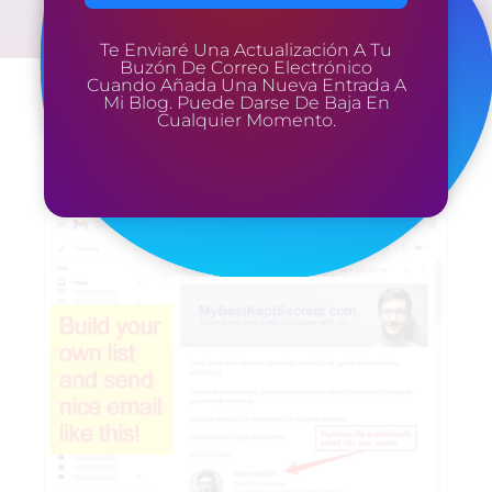
Te Enviaré Una Actualización A Tu
Buzón De Correo Electrónico
Cuando Añada Una Nueva Entrada A
Mi Blog. Puede Darse De Baja En
Cualquier Momento.