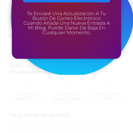
Te Enviaré Una Actualización A Tu
URL del anuncio (
255
)
Buzón De Correo Electrónico
Cuando Añada Una Nueva Entrada A
Mi Blog. Puede Darse De Baja En
Cualquier Momento.
Formatos permitidos: png, jpg, jpeg, gif, webp
Seleccione Modelo de facturación y
Visualización de límites
Cost per
Cost per
Cost per Day
Click (CPC)
Views (CPM)
(CPD)
Vista previa del anuncio