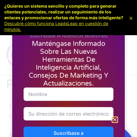
¿Quieres un sistema sencillo y completo para generar
clientes potenciales, realizar un seguimiento de los
×
enlaces y promocionar ofertas de forma más inteligente?
Descubre cómo funciona LeadsLeap en cuestión de
minutos.
Suscríbase A Nuestros Boletines
Manténgase Informado
Sobre Las Nuevas
Herramientas De
Inteligencia Artificial,
Consejos De Marketing Y
Pedir anuncios
Actualizaciones.
Crear nuevo anuncio
¿Dónde quiere mostrar su anuncio?
Suscríbase a
Tu correo electrónico