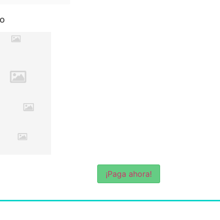
io
¡Paga ahora!